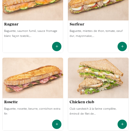
ragnar
surfeur
Baguette, saumon fumé, sauce fromage
Baguette, miettes de thon, tomate, oeuf
blanc façon tzatziki,...
dur, mayonnaise,...
+
+
rosette
chicken club
Baguette, rosette, beurre, cornichon extra
Club sandwich à la farine complète,
fin
émincé de filet de...
+
+