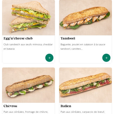
egg'n'cheese club
tandoori
Club sandwich aux œufs mimosa, cheddar
Baguette, poulet en salaison à la sauce
et batavia
tandoori, carottes...
+
+
chèvrou
italien
Pain aux céréales, fromage de chèvre,
Pain aux céréales, carpaccio de bœuf,