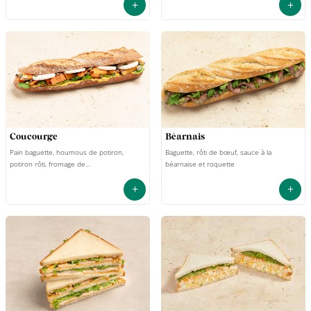
+
+
coucourge
béarnais
Pain baguette, houmous de potiron,
Baguette, rôti de bœuf, sauce à la
potiron rôti, fromage de...
béarnaise et roquette
+
+