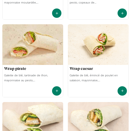
mayonnaise moutardée,...
pesto, copeaux de...
+
+
wrap pirate
wrap caesar
Galette de blé, tartinade de thon,
Galette de blé, émincé de poulet en
mayonnaise au pesto,...
salaison, mayonnaise,...
+
+