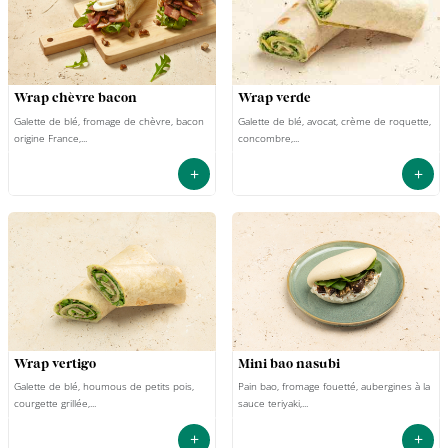
wrap chèvre bacon
wrap verde
Galette de blé, fromage de chèvre, bacon
Galette de blé, avocat, crème de roquette,
origine France,...
concombre,...
+
+
wrap vertigo
mini bao nasubi
Galette de blé, houmous de petits pois,
Pain bao, fromage fouetté, aubergines à la
courgette grillée,...
sauce teriyaki,...
+
+