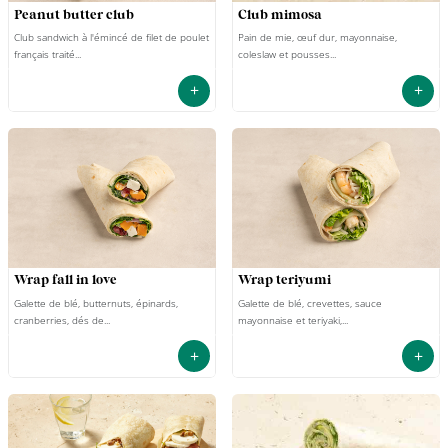
peanut butter club
club mimosa
Club sandwich à l'émincé de filet de poulet
Pain de mie, œuf dur, mayonnaise,
français traité...
coleslaw et pousses...
+
+
wrap fall in love
wrap teriyumi
Galette de blé, butternuts, épinards,
Galette de blé, crevettes, sauce
cranberries, dés de...
mayonnaise et teriyaki,...
+
+