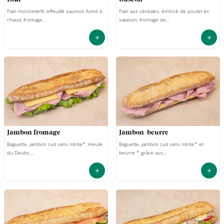
Pain moricette®, effeuillé saumon fumé à
Pain aux céréales, émincé de poulet en
chaud, fromage...
salaison, fromage de...
+
+
jambon fromage
jambon-beurre
Baguette, jambon cuit sans nitrite*, meule
Baguette, jambon cuit sans nitrite* et
du Doubs,...
beurre * grâce aux...
+
+