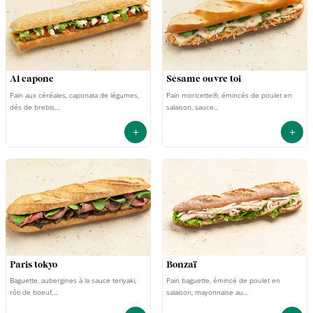
al capone
sésame ouvre toi
Pain aux céréales, caponata de légumes,
Pain moricette®, émincés de poulet en
dés de brebis,...
salaison, sauce...
+
+
paris tokyo
bonzaï
Baguette, aubergines à la sauce teriyaki,
Pain baguette, émincé de poulet en
rôti de boeuf,...
salaison, mayonnaise au...