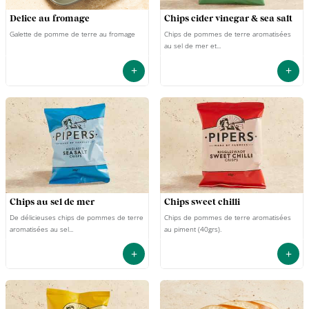
delice au fromage
chips cider vinegar & sea salt
Galette de pomme de terre au fromage
Chips de pommes de terre aromatisées
au sel de mer et...
+
+
chips au sel de mer
chips sweet chilli
De délicieuses chips de pommes de terre
Chips de pommes de terre aromatisées
aromatisées au sel...
au piment (40grs).
+
+