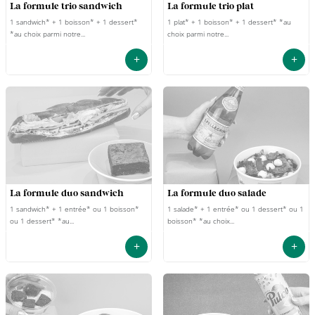
la formule trio sandwich
la formule trio plat
1 sandwich* + 1 boisson* + 1 dessert*
1 plat* + 1 boisson* + 1 dessert* *au
*au choix parmi notre...
choix parmi notre...
DEVENIR
+
+
FRANCHISÉ
la formule duo sandwich
la formule duo salade
1 sandwich* + 1 entrée* ou 1 boisson*
1 salade* + 1 entrée* ou 1 dessert* ou 1
ou 1 dessert* *au...
boisson* *au choix...
+
+