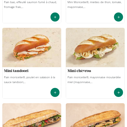
Pain bao, effeuilé saumon fumé à chaud,
Mini Moricette®, miettes de thon, tomate,
fromage frais,...
mayonnaise,...
+
+
mini tandoori
mini chèvrou
Pain moricette®, poulet en salaison à la
Pain moricette®, mayonnaise moutardée
sauce tandoori,...
miel (mayonnaise,...
+
+