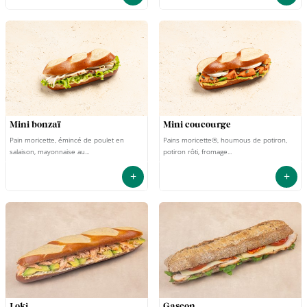
mini bonzaï
mini coucourge
Pain moricette, émincé de poulet en
Pains moricette®, houmous de potiron,
salaison, mayonnaise au...
potiron rôti, fromage...
+
+
loki
gascon