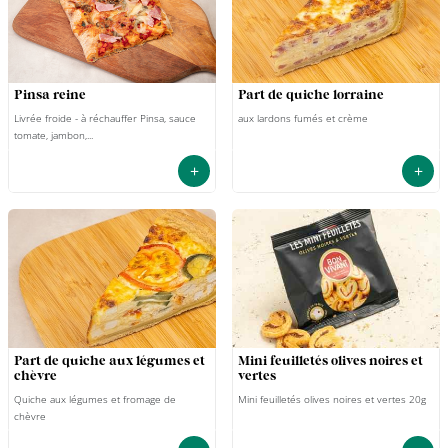
pinsa reine
part de quiche lorraine
Livrée froide - à réchauffer Pinsa, sauce
aux lardons fumés et crème
tomate, jambon,...
+
+
part de quiche aux légumes et
mini feuilletés olives noires et
chèvre
vertes
Quiche aux légumes et fromage de
Mini feuilletés olives noires et vertes 20g
chèvre