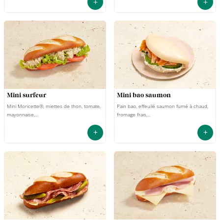
+
+
mini surfeur
mini bao saumon
Mini Moricette®, miettes de thon, tomate,
Pain bao, effeuilé saumon fumé à chaud,
mayonnaise,...
fromage frais,...
+
+