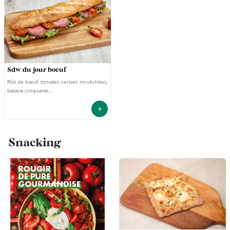
sdw du jour boeuf
Rôti de bœuf, tomates cerises mi-séchées,
batavia croquante...
+
Snacking