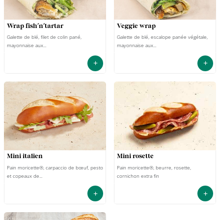
wrap fish'n'tartar
veggie wrap
Galette de blé, filet de colin pané,
Galette de blé, escalope panée végétale,
mayonnaise aux...
mayonnaise aux...
+
+
mini italien
mini rosette
Pain moricette®, carpaccio de bœuf, pesto
Pain moricette®, beurre, rosette,
et copeaux de...
cornichon extra fin
+
+