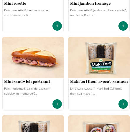
mini rosette
mini jambon fromage
Pain moricette®, beurre, rosette,
Pain moricette®, jambon cuit sans nitrite*,
cornichon extra fin
meule du Doubs,...
+
+
mini sandwich pastrami
maki tori thon-avocat-saumon
Pain moricette® garni de pastrami
Livré sans sauce. 1 Maki Torī California
coleslaw et moutarde à...
thon cuit mayo 1...
+
+