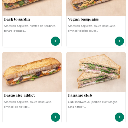
back to sardin
vegan basquaise
Sandwich baguette, rillettes de sardines,
Sandwich baguette, sauce basquaise,
tartare d'algues...
émincé végétal, olives...
+
+
basquaise addict
paname club
Sandwich baguette, sauce basquaise,
Club sandwich au jambon cuit français
émincé de filet de...
sans nitrite*,...
+
+