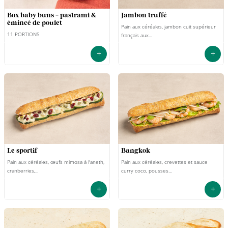
box baby buns - pastrami &
jambon truffé
émincé de poulet
Pain aux céréales, jambon cuit supérieur
11 PORTIONS
français aux...
+
+
le sportif
bangkok
Pain aux céréales, œufs mimosa à l'aneth,
Pain aux céréales, crevettes et sauce
cranberries,...
curry coco, pousses...
+
+