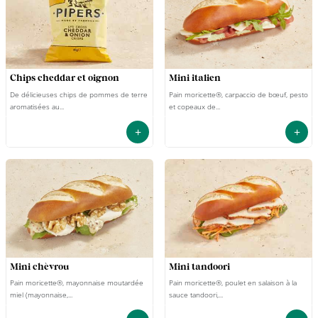
chips cheddar et oignon
mini italien
De délicieuses chips de pommes de terre
Pain moricette®, carpaccio de bœuf, pesto
aromatisées au...
et copeaux de...
+
+
mini chèvrou
mini tandoori
Pain moricette®, mayonnaise moutardée
Pain moricette®, poulet en salaison à la
miel (mayonnaise,...
sauce tandoori,...