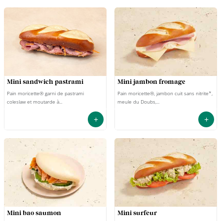
mini sandwich pastrami
mini jambon fromage
Pain moricette® garni de pastrami
Pain moricette®, jambon cuit sans nitrite*,
coleslaw et moutarde à...
meule du Doubs,...
+
+
mini bao saumon
mini surfeur