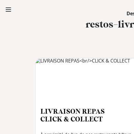
Des
restos-liv
PAUSE
DÉJEUNER
TRAITEUR
CANTINE
DIGITALE
JEU
LIVRAISON REPAS
CLICK & COLLECT
MON
COMPTE