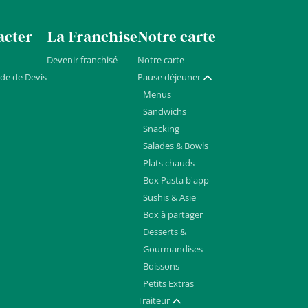
acter
La Franchise
Notre carte
Devenir franchisé
Notre carte
de de Devis
Pause déjeuner
Afficher / masquer
Menus
Sandwichs
Snacking
Salades & Bowls
Plats chauds
Box Pasta b'app
Sushis & Asie
Box à partager
Desserts &
Gourmandises
Boissons
Petits Extras
Traiteur
Afficher / masquer