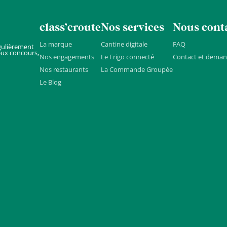
class’croute
Nos services
Nous cont
La marque
Cantine digitale
FAQ
gulièrement
eux concours,
Nos engagements
Le Frigo connecté
Contact et deman
Nos restaurants
La Commande Groupée
Le Blog