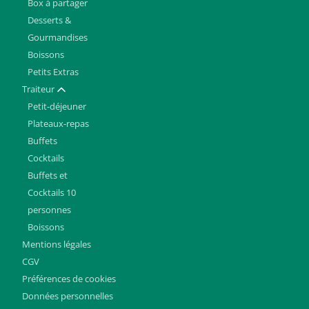
Box à partager
Desserts &
Gourmandises
Boissons
Petits Extras
Traiteur
Afficher / masquer
Petit-déjeuner
Plateaux-repas
Buffets
Nous
Cocktails
contacter
Buffets et
Mentions
Cocktails 10
légales
personnes
CGV
Boissons
Préférences
Mentions légales
de
CGV
cookies
Préférences de cookies
Données
Données personnelles
personnelles