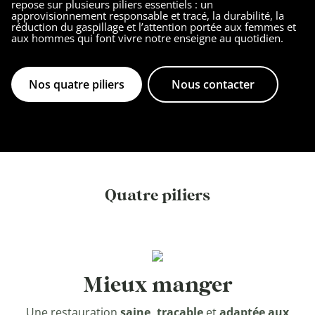
repose sur plusieurs piliers essentiels : un
approvisionnement responsable et tracé, la durabilité, la
réduction du gaspillage et l’attention portée aux femmes et
aux hommes qui font vivre notre enseigne au quotidien.
DEVENIR
FRANCHISÉ
Nos quatre piliers
Nous contacter
Quatre piliers
Mieux manger
Une restauration
saine, traçable
et
adaptée aux