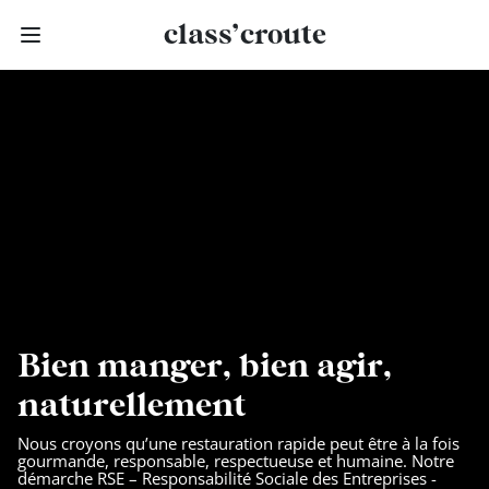
class’croute
class’croute
PAUSE
DÉJEUNER
TRAITEUR
CANTINE
DIGITALE
Bien manger, bien agir,
JEU
naturellement
Nous croyons qu’une restauration rapide peut être à la fois
MON
gourmande, responsable, respectueuse et humaine. Notre
COMPTE
démarche RSE – Responsabilité Sociale des Entreprises -