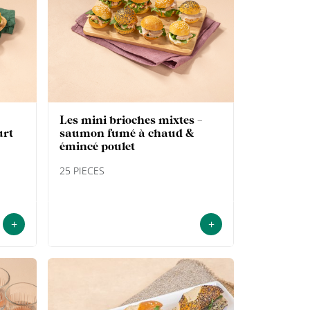
les mini brioches mixtes -
urt
saumon fumé à chaud &
émincé poulet
25 PIECES
+
+