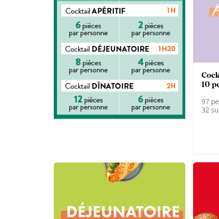
DEVENIR
FRANCHISÉ
cocktail aperitif mixte pour
10 p
97 pe
32 su