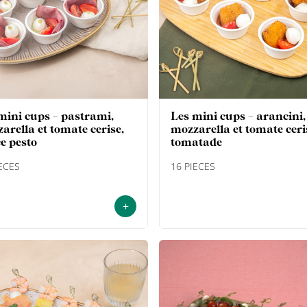
les mini cups - arancini,
arella et tomate cerise,
mozzarella et tomate ceri
e pesto
tomatade
IECES
16 PIECES
+