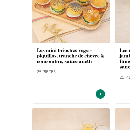
les mini brioches vege -
les mini brioches festives -
piquillos, tranche de chèvre &
jamb
concombre, sauce aneth
fumé
sau
25 PIECES
25 P
+