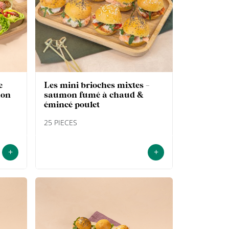
les mini brioches mixtes -
mon
saumon fumé à chaud &
émincé poulet
25 PIECES
+
+