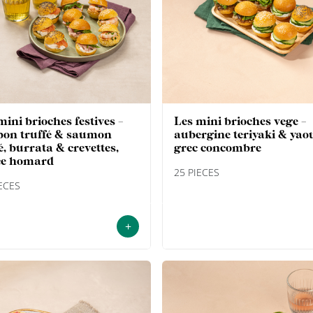
les mini brioches vege -
on truffé & saumon
aubergine teriyaki & yao
, burrata & crevettes,
grec concombre
ce homard
25 PIECES
IECES
+