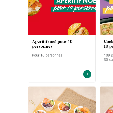
aperitif noel pour 10
cocktail aperitif mixte pour
personnes
10 p
Pour 10 personnes
109 p
30 su
+