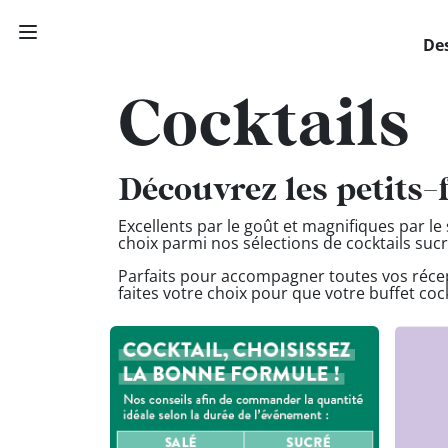
Des
Cocktails
PAUSE
DÉJEUNER
Découvrez les petits-
TRAITEUR
Excellents par le goût et magnifiques par le 
choix parmi nos sélections de cocktails sucr
CANTINE
DIGITALE
Parfaits pour accompagner toutes vos récepti
faites votre choix pour que votre buffet coc
JEU
MON
COMPTE