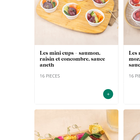
les mini cups - saumon,
les mini cups - pastrami,
raisin et concombre, sauce
mozz
aneth
sauc
16 PIECES
16 P
+