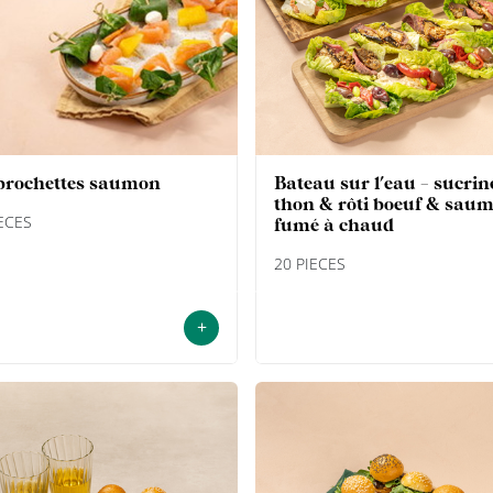
 brochettes saumon
bateau sur l'eau - sucrine
thon & rôti boeuf & sau
IECES
fumé à chaud
20 PIECES
+