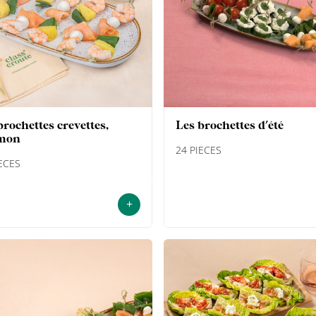
les brochettes d'été
mon
24 PIECES
IECES
+