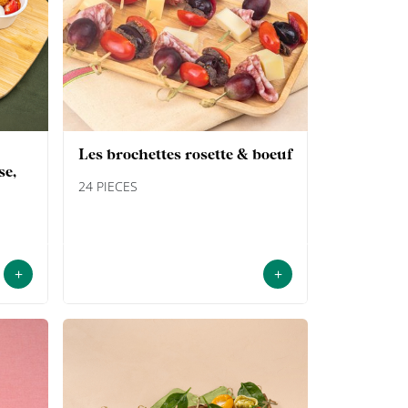
les brochettes rosette & boeuf
se,
24 PIECES
+
+