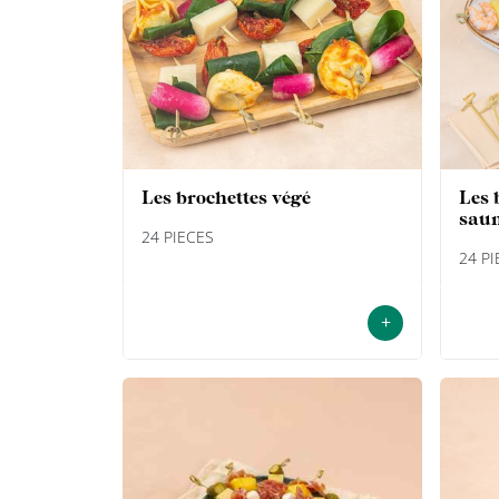
les brochettes végé
les brochettes crevettes,
sau
24 PIECES
24 P
+