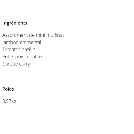
DEVENIR
Ingrédients
Ingrédients
FRANCHISÉ
Assortiment de mini muffins :
Assortiment de mini muffins :
Jambon emmental
Jambon emmental
Tomates basilic
Tomates basilic
Petits pois menthe
Petits pois menthe
Carotte curry
Carotte curry
Poids
Poids
0,97kg
0,97kg