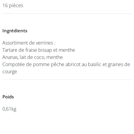
16 pièces
16 pièces
DEVENIR
FRANCHISÉ
Ingrédients
Ingrédients
Assortiment de verrines :
Assortiment de verrines :
Tartare de fraise bissap et menthe
Tartare de fraise bissap et menthe
Ananas, lait de coco, menthe
Ananas, lait de coco, menthe
Compotée de pomme pêche abricot au basilic et graines de
Compotée de pomme pêche abricot au basilic et graines de
courge
courge
Poids
Poids
0,61kg
0,61kg