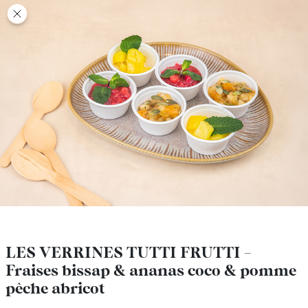
class’croute
class’croute
PAUSE
DÉJEUNER
TRAITEUR
CANTINE
DIGITALE
JEU
LES VERRINES TUTTI FRUTTI -
LES VERRINES TUTTI FRUTTI -
Fraises bissap & ananas coco & pomme
Fraises bissap & ananas coco & pomme
MON
pêche abricot
pêche abricot
COMPTE