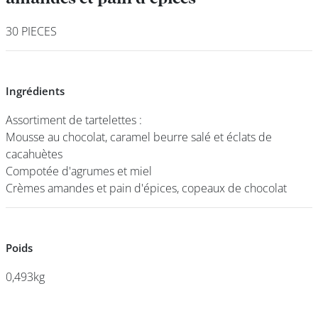
30 PIECES
30 PIECES
DEVENIR
FRANCHISÉ
Ingrédients
Ingrédients
Assortiment de tartelettes :
Assortiment de tartelettes :
Mousse au chocolat, caramel beurre salé et éclats de
Mousse au chocolat, caramel beurre salé et éclats de
cacahuètes
cacahuètes
Compotée d'agrumes et miel
Compotée d'agrumes et miel
Crèmes amandes et pain d'épices, copeaux de chocolat
Crèmes amandes et pain d'épices, copeaux de chocolat
Poids
Poids
0,493kg
0,493kg