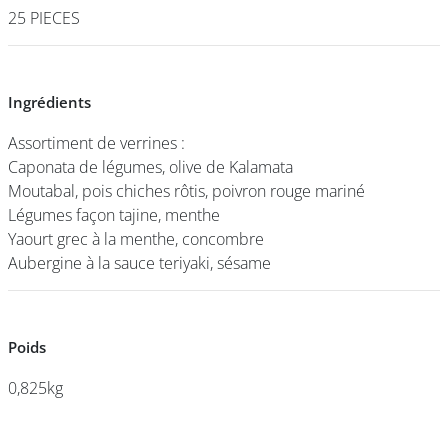
25 PIECES
25 PIECES
DEVENIR
FRANCHISÉ
Ingrédients
Ingrédients
Assortiment de verrines :
Assortiment de verrines :
Caponata de légumes, olive de Kalamata
Caponata de légumes, olive de Kalamata
Moutabal, pois chiches rôtis, poivron rouge mariné
Moutabal, pois chiches rôtis, poivron rouge mariné
Légumes façon tajine, menthe
Légumes façon tajine, menthe
Yaourt grec à la menthe, concombre
Yaourt grec à la menthe, concombre
Aubergine à la sauce teriyaki, sésame
Aubergine à la sauce teriyaki, sésame
Poids
Poids
0,825kg
0,825kg