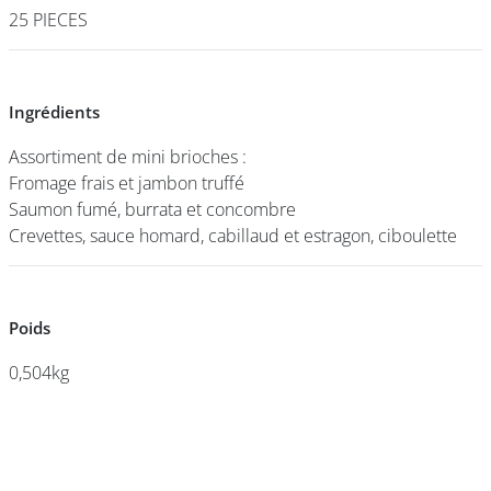
25 PIECES
25 PIECES
DEVENIR
FRANCHISÉ
Ingrédients
Ingrédients
Assortiment de mini brioches :
Assortiment de mini brioches :
Fromage frais et jambon truffé
Fromage frais et jambon truffé
Saumon fumé, burrata et concombre
Saumon fumé, burrata et concombre
Crevettes, sauce homard, cabillaud et estragon, ciboulette
Crevettes, sauce homard, cabillaud et estragon, ciboulette
Poids
Poids
0,504kg
0,504kg