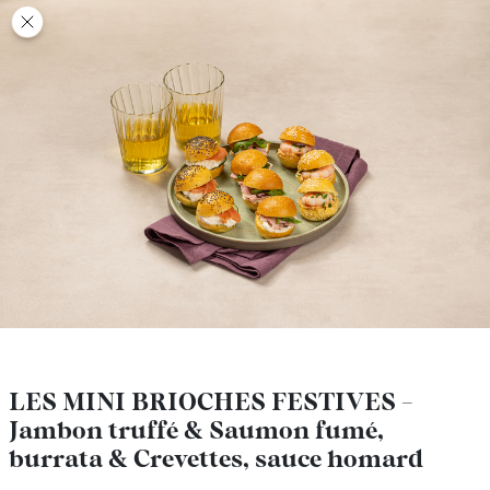
class’croute
class’croute
PAUSE
DÉJEUNER
TRAITEUR
CANTINE
DIGITALE
JEU
LES MINI BRIOCHES FESTIVES -
LES MINI BRIOCHES FESTIVES -
Jambon truffé & Saumon fumé,
Jambon truffé & Saumon fumé,
MON
burrata & Crevettes, sauce homard
burrata & Crevettes, sauce homard
COMPTE