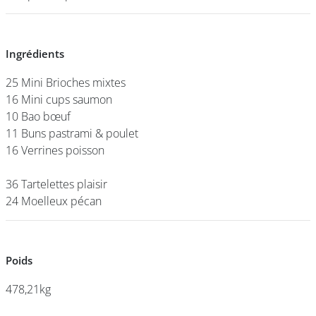
DEVENIR
Ingrédients
Ingrédients
FRANCHISÉ
25 Mini Brioches mixtes
25 Mini Brioches mixtes
16 Mini cups saumon
16 Mini cups saumon
10 Bao bœuf
10 Bao bœuf
11 Buns pastrami & poulet
11 Buns pastrami & poulet
16 Verrines poisson
16 Verrines poisson
36 Tartelettes plaisir
36 Tartelettes plaisir
24 Moelleux pécan
24 Moelleux pécan
Poids
Poids
478,21kg
478,21kg