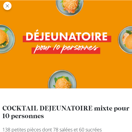
class’croute
class’croute
PAUSE
DÉJEUNER
TRAITEUR
CANTINE
DIGITALE
JEU
COCKTAIL DEJEUNATOIRE mixte pour
COCKTAIL DEJEUNATOIRE mixte pour
10 personnes
10 personnes
MON
COMPTE
138 petites pièces dont 78 salées et 60 sucrées
138 petites pièces dont 78 salées et 60 sucrées