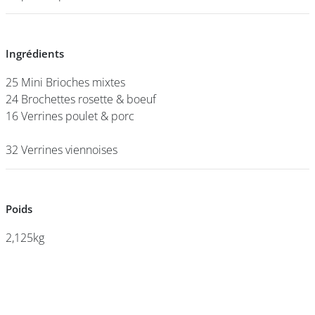
DEVENIR
Ingrédients
Ingrédients
FRANCHISÉ
25 Mini Brioches mixtes
25 Mini Brioches mixtes
24 Brochettes rosette & boeuf
24 Brochettes rosette & boeuf
16 Verrines poulet & porc
16 Verrines poulet & porc
32 Verrines viennoises
32 Verrines viennoises
Poids
Poids
2,125kg
2,125kg