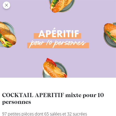
class’croute
class’croute
PAUSE
DÉJEUNER
TRAITEUR
CANTINE
DIGITALE
JEU
COCKTAIL APERITIF mixte pour 10
COCKTAIL APERITIF mixte pour 10
personnes
personnes
MON
COMPTE
97 petites pièces dont 65 salées et 32 sucrées
97 petites pièces dont 65 salées et 32 sucrées