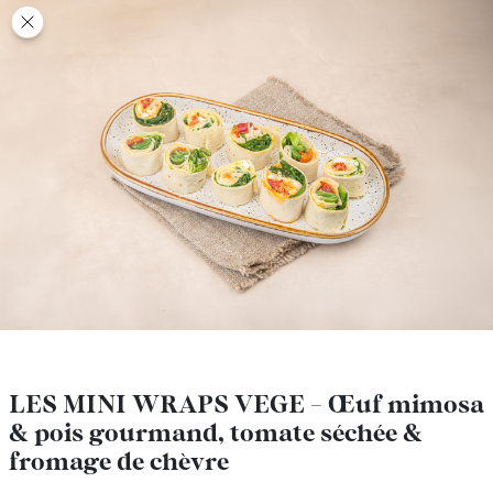
class’croute
class’croute
PAUSE
DÉJEUNER
TRAITEUR
CANTINE
DIGITALE
JEU
LES MINI WRAPS VEGE - Œuf mimosa
LES MINI WRAPS VEGE - Œuf mimosa
& pois gourmand, tomate séchée &
& pois gourmand, tomate séchée &
MON
fromage de chèvre
fromage de chèvre
COMPTE