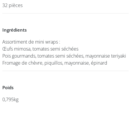
32 pièces
32 pièces
DEVENIR
FRANCHISÉ
Ingrédients
Ingrédients
Assortiment de mini wraps :
Assortiment de mini wraps :
Œufs mimosa, tomates semi séchées
Œufs mimosa, tomates semi séchées
Pois gourmands, tomates semi séchées, mayonnaise teriyaki
Pois gourmands, tomates semi séchées, mayonnaise teriyaki
Fromage de chèvre, piquillos, mayonnaise, épinard
Fromage de chèvre, piquillos, mayonnaise, épinard
Poids
Poids
0,795kg
0,795kg