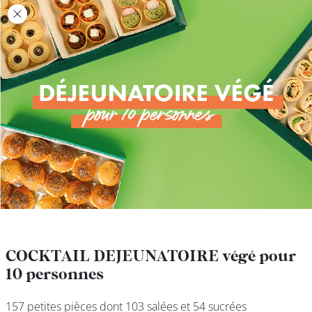
class’croute
class’croute
PAUSE
DÉJEUNER
TRAITEUR
CANTINE
DIGITALE
JEU
COCKTAIL DEJEUNATOIRE végé pour
COCKTAIL DEJEUNATOIRE végé pour
10 personnes
10 personnes
MON
COMPTE
157 petites pièces dont 103 salées et 54 sucrées
157 petites pièces dont 103 salées et 54 sucrées