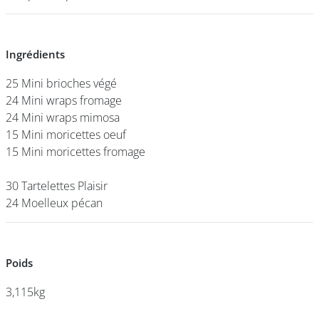
DEVENIR
Ingrédients
Ingrédients
FRANCHISÉ
25 Mini brioches végé
25 Mini brioches végé
24 Mini wraps fromage
24 Mini wraps fromage
24 Mini wraps mimosa
24 Mini wraps mimosa
15 Mini moricettes oeuf
15 Mini moricettes oeuf
15 Mini moricettes fromage
15 Mini moricettes fromage
30 Tartelettes Plaisir
30 Tartelettes Plaisir
24 Moelleux pécan
24 Moelleux pécan
Poids
Poids
3,115kg
3,115kg