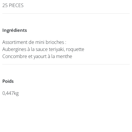
25 PIECES
25 PIECES
DEVENIR
FRANCHISÉ
Ingrédients
Ingrédients
Assortiment de mini brioches :
Assortiment de mini brioches :
Aubergines à la sauce teriyaki, roquette
Aubergines à la sauce teriyaki, roquette
Concombre et yaourt à la menthe
Concombre et yaourt à la menthe
Poids
Poids
0,447kg
0,447kg