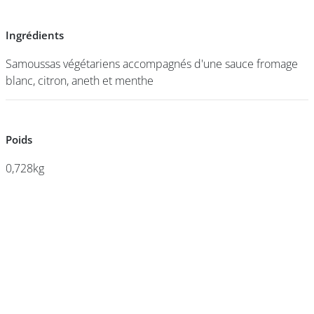
Ingrédients
Ingrédients
DEVENIR
FRANCHISÉ
Samoussas végétariens accompagnés d'une sauce fromage
Samoussas végétariens accompagnés d'une sauce fromage
blanc, citron, aneth et menthe
blanc, citron, aneth et menthe
Poids
Poids
0,728kg
0,728kg