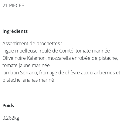
21 PIECES
21 PIECES
DEVENIR
FRANCHISÉ
Ingrédients
Ingrédients
Assortiment de brochettes :
Assortiment de brochettes :
Figue moelleuse, roulé de Comté, tomate marinée
Figue moelleuse, roulé de Comté, tomate marinée
Olive noire Kalamon, mozzarella enrobée de pistache,
Olive noire Kalamon, mozzarella enrobée de pistache,
tomate jaune marinée
tomate jaune marinée
Jambon Serrano, fromage de chèvre aux cranberries et
Jambon Serrano, fromage de chèvre aux cranberries et
pistache, ananas mariné
pistache, ananas mariné
Poids
Poids
0,262kg
0,262kg