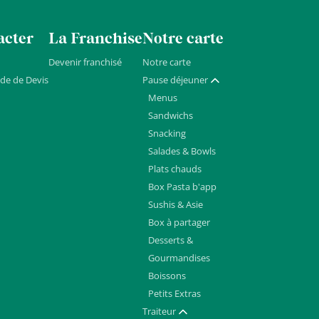
acter
La Franchise
Notre carte
Devenir franchisé
Notre carte
de de Devis
Pause déjeuner
Afficher / masquer
Menus
Sandwichs
Snacking
Salades & Bowls
Plats chauds
Box Pasta b'app
Sushis & Asie
Box à partager
Desserts &
Gourmandises
Boissons
Petits Extras
Traiteur
Afficher / masquer