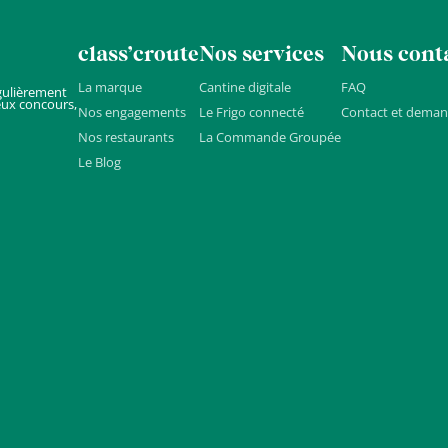
class’croute
Nos services
Nous cont
La marque
Cantine digitale
FAQ
gulièrement
eux concours,
Nos engagements
Le Frigo connecté
Contact et deman
Nos restaurants
La Commande Groupée
Le Blog