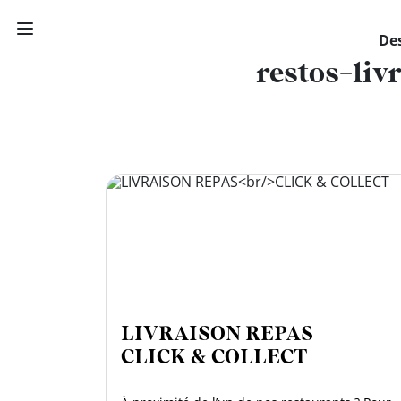
Des
restos-liv
PAUSE
DÉJEUNER
TRAITEUR
CANTINE
DIGITALE
JEU
LIVRAISON REPAS
CLICK & COLLECT
MON
COMPTE