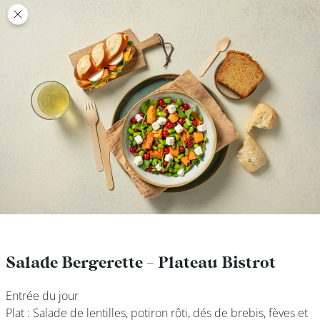
class’croute
class’croute
PAUSE
DÉJEUNER
TRAITEUR
CANTINE
DIGITALE
JEU
Salade Bergerette - Plateau Bistrot
Salade Bergerette - Plateau Bistrot
Entrée du jour
Entrée du jour
MON
Plat : Salade de lentilles, potiron rôti, dés de brebis, fèves et
Plat : Salade de lentilles, potiron rôti, dés de brebis, fèves et
COMPTE