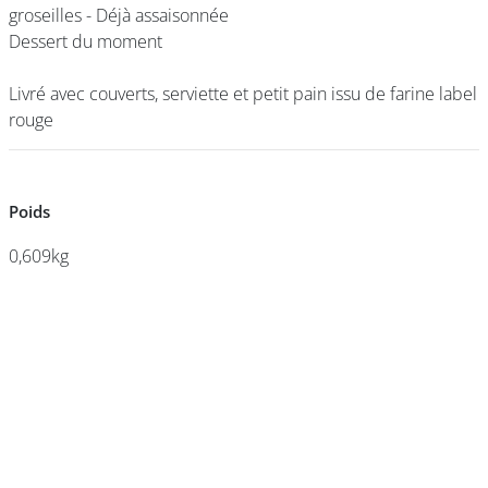
groseilles - Déjà assaisonnée
groseilles - Déjà assaisonnée
Dessert du moment
Dessert du moment
DEVENIR
Livré avec couverts, serviette et petit pain issu de farine label
Livré avec couverts, serviette et petit pain issu de farine label
FRANCHISÉ
rouge
rouge
Poids
Poids
0,609kg
0,609kg