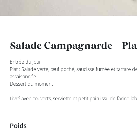
DEVENIR
FRANCHISÉ
Salade Campagnarde - Plat
Salade Campagnarde - Plat
Entrée du jour
Entrée du jour
Plat : Salade verte, œuf poché, saucisse fumée et tartare d
Plat : Salade verte, œuf poché, saucisse fumée et tartare d
assaisonnée
assaisonnée
Dessert du moment
Dessert du moment
Livré avec couverts, serviette et petit pain issu de farine la
Livré avec couverts, serviette et petit pain issu de farine la
class’croute
Poids
Poids