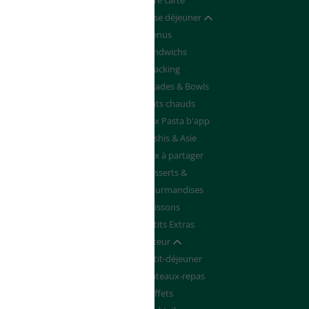
Devenir franchisé
Notre carte
de de Devis
Pause déjeuner
Afficher / masquer
Menus
Sandwichs
Snacking
Salades & Bowls
Plats chauds
Box Pasta b'app
Sushis & Asie
Box à partager
Desserts &
Gourmandises
Boissons
Petits Extras
Traiteur
Afficher / masquer
Petit-déjeuner
Plateaux-repas
Buffets