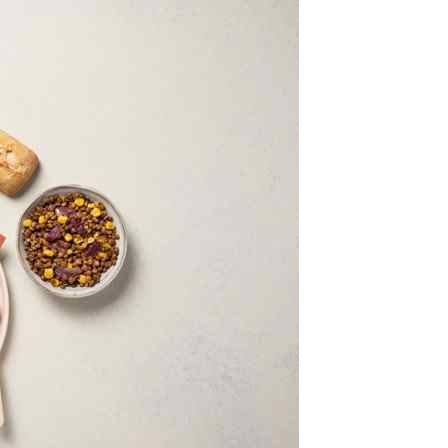
class’croute
 recettes préparées chaque matin, juste à côté, depuis 