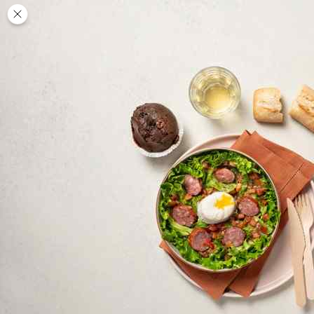
Des
PAUSE
DÉJEUNER
TRAITEUR
CANTINE
DIGITALE
JEU
MON
COMPTE