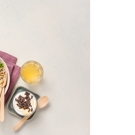
class’croute
 recettes préparées chaque matin, juste à côté, depuis 