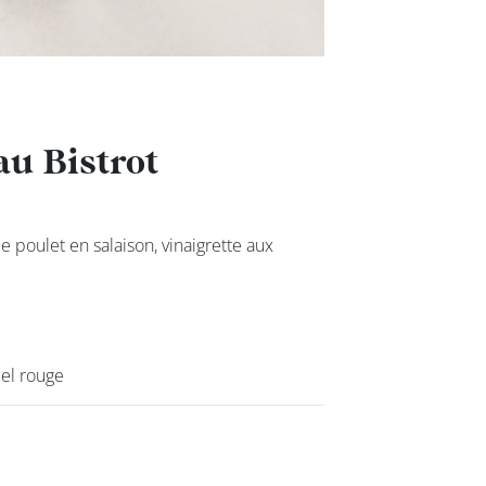
au Bistrot
au Bistrot
e poulet en salaison, vinaigrette aux
e poulet en salaison, vinaigrette aux
bel rouge
bel rouge
class’croute
Nos services
Nous cont