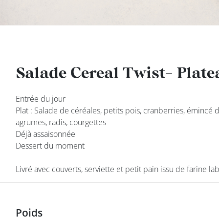
DEVENIR
FRANCHISÉ
Salade Cereal Twist- Plate
Salade Cereal Twist- Plate
Entrée du jour
Entrée du jour
Plat : Salade de céréales, petits pois, cranberries, émincé d
Plat : Salade de céréales, petits pois, cranberries, émincé d
agrumes, radis, courgettes
agrumes, radis, courgettes
Déjà assaisonnée
Déjà assaisonnée
Dessert du moment
Dessert du moment
Livré avec couverts, serviette et petit pain issu de farine la
Livré avec couverts, serviette et petit pain issu de farine la
class’croute
Poids
Poids