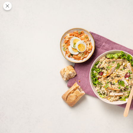
Des
PAUSE
DÉJEUNER
TRAITEUR
CANTINE
DIGITALE
JEU
MON
COMPTE