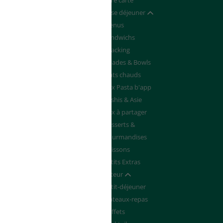
Devenir franchisé
Notre carte
de de Devis
Pause déjeuner
Afficher / masquer
Menus
Sandwichs
Snacking
Salades & Bowls
Plats chauds
Box Pasta b'app
Sushis & Asie
Box à partager
Desserts &
Gourmandises
Boissons
Petits Extras
Traiteur
Afficher / masquer
Petit-déjeuner
Plateaux-repas
Buffets