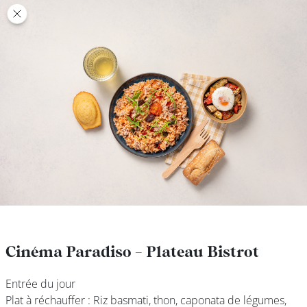
class’croute
class’croute
PAUSE
DÉJEUNER
TRAITEUR
CANTINE
DIGITALE
JEU
Cinéma Paradiso - Plateau Bistrot
Cinéma Paradiso - Plateau Bistrot
Entrée du jour
Entrée du jour
MON
Plat à réchauffer : Riz basmati, thon, caponata de légumes,
Plat à réchauffer : Riz basmati, thon, caponata de légumes,
COMPTE