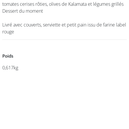
tomates cerises rôties, olives de Kalamata et légumes grillés
tomates cerises rôties, olives de Kalamata et légumes grillés
Dessert du moment
Dessert du moment
DEVENIR
Livré avec couverts, serviette et petit pain issu de farine label
Livré avec couverts, serviette et petit pain issu de farine label
FRANCHISÉ
rouge
rouge
Poids
Poids
0,617kg
0,617kg