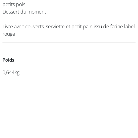
petits pois
petits pois
Dessert du moment
Dessert du moment
DEVENIR
Livré avec couverts, serviette et petit pain issu de farine label
Livré avec couverts, serviette et petit pain issu de farine label
FRANCHISÉ
rouge
rouge
Poids
Poids
0,644kg
0,644kg