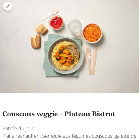
class’croute
class’croute
PAUSE
DÉJEUNER
TRAITEUR
CANTINE
DIGITALE
JEU
Couscous veggie - Plateau Bistrot
Couscous veggie - Plateau Bistrot
Entrée du jour
Entrée du jour
MON
Plat à réchauffer : Semoule aux légumes couscous, galette de
Plat à réchauffer : Semoule aux légumes couscous, galette de
COMPTE