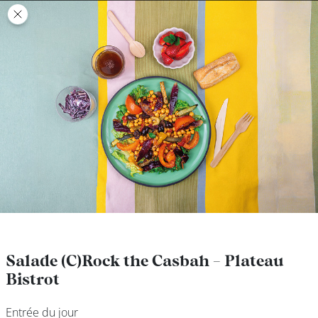
class’croute
class’croute
PAUSE
DÉJEUNER
TRAITEUR
CANTINE
DIGITALE
JEU
Salade (C)Rock the Casbah - Plateau
Salade (C)Rock the Casbah - Plateau
Bistrot
Bistrot
MON
COMPTE
Entrée du jour
Entrée du jour