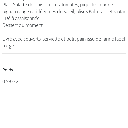
Plat : Salade de pois chiches, tomates, piquillos mariné,
Plat : Salade de pois chiches, tomates, piquillos mariné,
oignon rouge rôti, légumes du soleil, olives Kalamata et zaatar
oignon rouge rôti, légumes du soleil, olives Kalamata et zaatar
- Déjà assaisonnée
- Déjà assaisonnée
DEVENIR
Dessert du moment
Dessert du moment
FRANCHISÉ
Livré avec couverts, serviette et petit pain issu de farine label
Livré avec couverts, serviette et petit pain issu de farine label
rouge
rouge
Poids
Poids
0,593kg
0,593kg