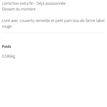
cornichon extra fin - Déjà assaisonnée
cornichon extra fin - Déjà assaisonnée
Dessert du moment
Dessert du moment
DEVENIR
Livré avec couverts, serviette et petit pain issu de farine label
Livré avec couverts, serviette et petit pain issu de farine label
FRANCHISÉ
rouge
rouge
Poids
Poids
0,586kg
0,586kg