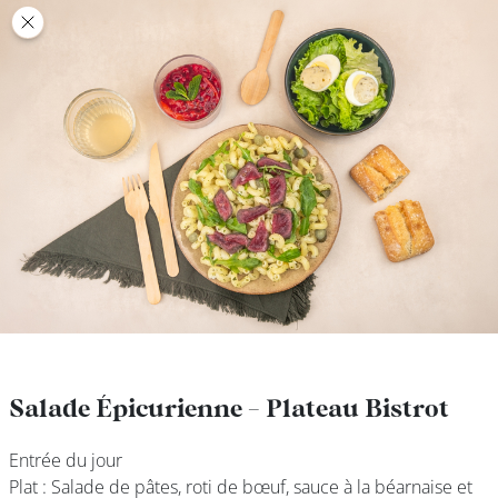
class’croute
class’croute
PAUSE
DÉJEUNER
TRAITEUR
CANTINE
DIGITALE
JEU
Salade Épicurienne - Plateau Bistrot
Salade Épicurienne - Plateau Bistrot
Entrée du jour
Entrée du jour
MON
Plat : Salade de pâtes, roti de bœuf, sauce à la béarnaise et
Plat : Salade de pâtes, roti de bœuf, sauce à la béarnaise et
COMPTE