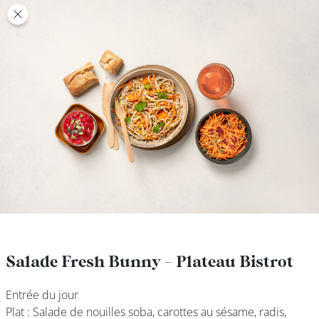
class’croute
class’croute
PAUSE
DÉJEUNER
TRAITEUR
CANTINE
DIGITALE
JEU
Salade Fresh Bunny - Plateau Bistrot
Salade Fresh Bunny - Plateau Bistrot
Entrée du jour
Entrée du jour
MON
Plat : Salade de nouilles soba, carottes au sésame, radis,
Plat : Salade de nouilles soba, carottes au sésame, radis,
COMPTE