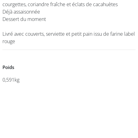
courgettes, coriandre fraîche et éclats de cacahuètes
courgettes, coriandre fraîche et éclats de cacahuètes
Déjà assaisonnée
Déjà assaisonnée
Dessert du moment
Dessert du moment
DEVENIR
FRANCHISÉ
Livré avec couverts, serviette et petit pain issu de farine label
Livré avec couverts, serviette et petit pain issu de farine label
rouge
rouge
Poids
Poids
0,591kg
0,591kg