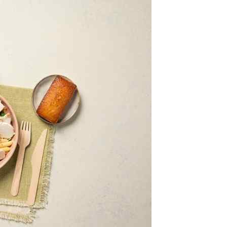
class’croute
 recettes préparées chaque matin, juste à côté, depuis 