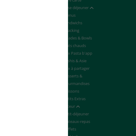
Devenir franchisé
Notre carte
de de Devis
Pause déjeuner
Afficher / masquer
Menus
Sandwichs
Snacking
Salades & Bowls
Plats chauds
Box Pasta b'app
Sushis & Asie
Box à partager
Desserts &
Gourmandises
Boissons
Petits Extras
Traiteur
Afficher / masquer
Petit-déjeuner
Plateaux-repas
Buffets