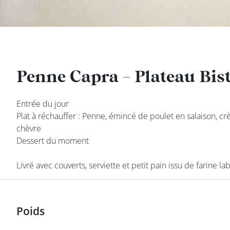
DEVENIR
FRANCHISÉ
Penne Capra - Plateau Bist
Penne Capra - Plateau Bist
Entrée du jour
Entrée du jour
Plat à réchauffer : Penne, émincé de poulet en salaison, cr
Plat à réchauffer : Penne, émincé de poulet en salaison, cr
chèvre
chèvre
Dessert du moment
Dessert du moment
Livré avec couverts, serviette et petit pain issu de farine la
Livré avec couverts, serviette et petit pain issu de farine la
class’croute
Poids
Poids