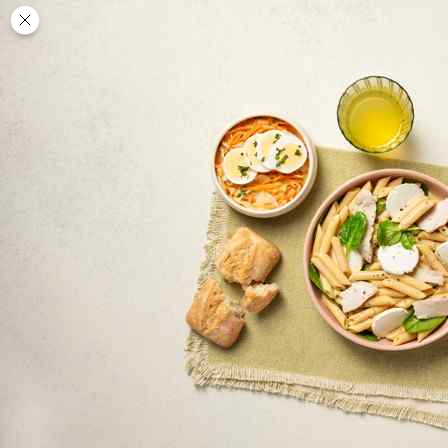
Des
PAUSE
DÉJEUNER
TRAITEUR
CANTINE
DIGITALE
JEU
MON
COMPTE