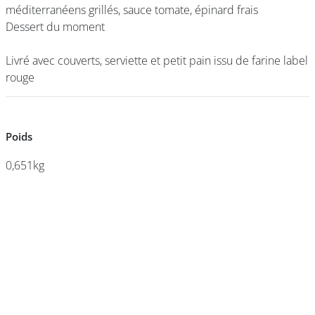
méditerranéens grillés, sauce tomate, épinard frais
méditerranéens grillés, sauce tomate, épinard frais
Dessert du moment
Dessert du moment
DEVENIR
Livré avec couverts, serviette et petit pain issu de farine label
Livré avec couverts, serviette et petit pain issu de farine label
FRANCHISÉ
rouge
rouge
Poids
Poids
0,651kg
0,651kg