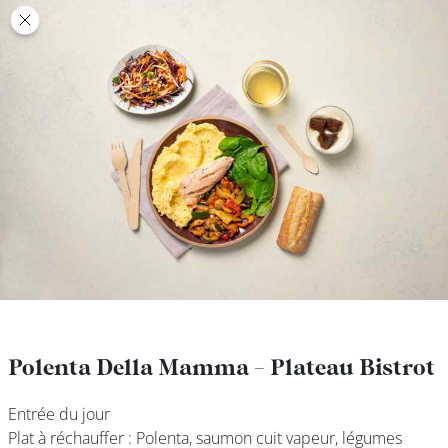
class’croute
class’croute
PAUSE
DÉJEUNER
TRAITEUR
CANTINE
DIGITALE
JEU
Polenta Della Mamma - Plateau Bistrot
Polenta Della Mamma - Plateau Bistrot
Entrée du jour
Entrée du jour
MON
Plat à réchauffer : Polenta, saumon cuit vapeur, légumes
Plat à réchauffer : Polenta, saumon cuit vapeur, légumes
COMPTE