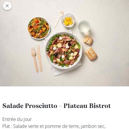
class’croute
class’croute
PAUSE
DÉJEUNER
TRAITEUR
CANTINE
DIGITALE
JEU
Salade Prosciutto - Plateau Bistrot
Salade Prosciutto - Plateau Bistrot
Entrée du jour
Entrée du jour
MON
Plat : Salade verte et pomme de terre, jambon sec,
Plat : Salade verte et pomme de terre, jambon sec,
COMPTE