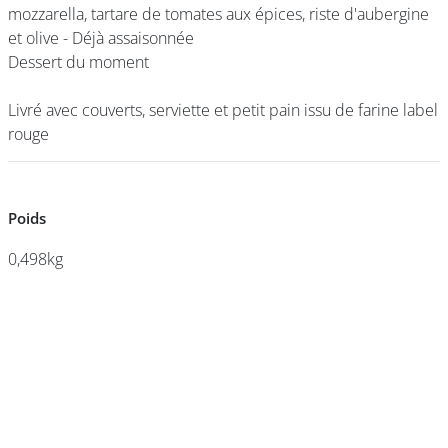
mozzarella, tartare de tomates aux épices, riste d'aubergine
mozzarella, tartare de tomates aux épices, riste d'aubergine
et olive - Déjà assaisonnée
et olive - Déjà assaisonnée
Dessert du moment
Dessert du moment
DEVENIR
FRANCHISÉ
Livré avec couverts, serviette et petit pain issu de farine label
Livré avec couverts, serviette et petit pain issu de farine label
rouge
rouge
Poids
Poids
0,498kg
0,498kg