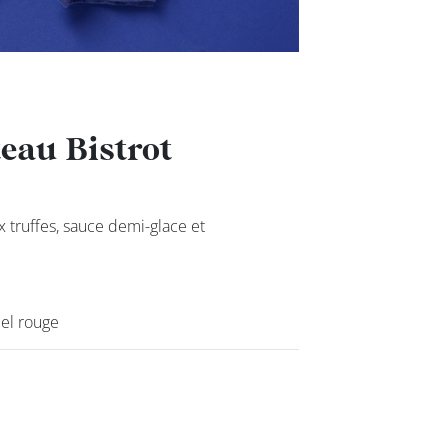
eau Bistrot
eau Bistrot
x truffes, sauce demi-glace et
x truffes, sauce demi-glace et
bel rouge
bel rouge
class’croute
Nos services
Nous cont