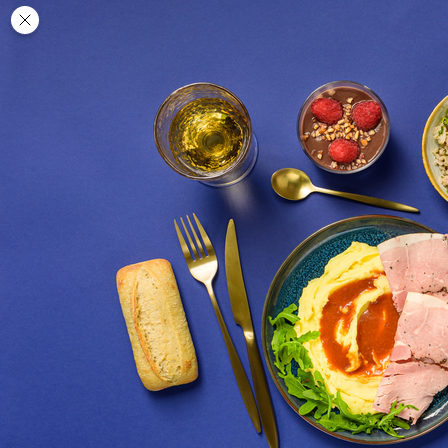
Des
PAUSE
DÉJEUNER
TRAITEUR
CANTINE
DIGITALE
JEU
MON
COMPTE