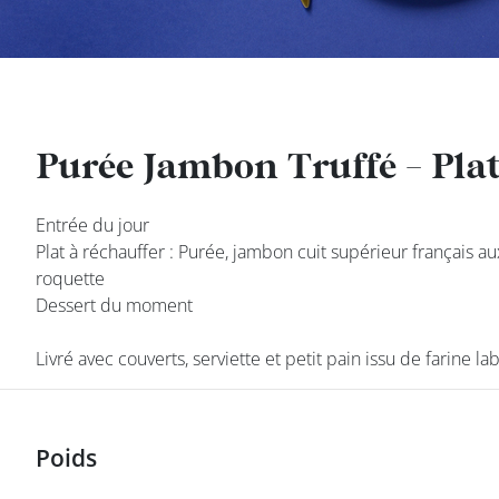
DEVENIR
FRANCHISÉ
Purée Jambon Truffé - Plat
Purée Jambon Truffé - Plat
Entrée du jour
Entrée du jour
Plat à réchauffer : Purée, jambon cuit supérieur français au
Plat à réchauffer : Purée, jambon cuit supérieur français au
roquette
roquette
Dessert du moment
Dessert du moment
Livré avec couverts, serviette et petit pain issu de farine la
Livré avec couverts, serviette et petit pain issu de farine la
class’croute
Poids
Poids