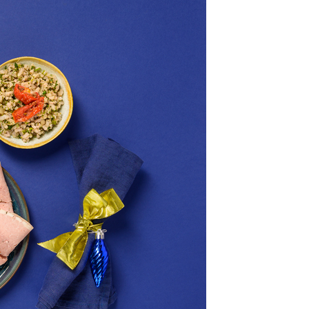
class’croute
 recettes préparées chaque matin, juste à côté, depuis 