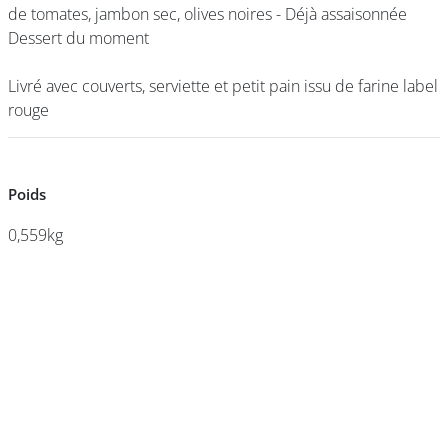
de tomates, jambon sec, olives noires - Déjà assaisonnée
de tomates, jambon sec, olives noires - Déjà assaisonnée
Dessert du moment
Dessert du moment
DEVENIR
Livré avec couverts, serviette et petit pain issu de farine label
Livré avec couverts, serviette et petit pain issu de farine label
FRANCHISÉ
rouge
rouge
Poids
Poids
0,559kg
0,559kg