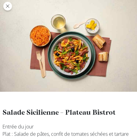
class’croute
class’croute
PAUSE
DÉJEUNER
TRAITEUR
CANTINE
DIGITALE
JEU
Salade Sicilienne - Plateau Bistrot
Salade Sicilienne - Plateau Bistrot
Entrée du jour
Entrée du jour
MON
Plat : Salade de pâtes, confit de tomates séchées et tartare
Plat : Salade de pâtes, confit de tomates séchées et tartare
COMPTE