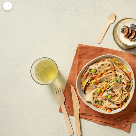
Des
PAUSE
DÉJEUNER
TRAITEUR
CANTINE
DIGITALE
JEU
MON
COMPTE