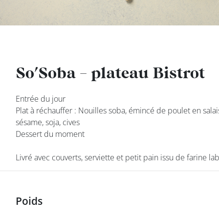
DEVENIR
FRANCHISÉ
So'Soba - plateau Bistrot
So'Soba - plateau Bistrot
Entrée du jour
Entrée du jour
Plat à réchauffer : Nouilles soba, émincé de poulet en sala
Plat à réchauffer : Nouilles soba, émincé de poulet en sala
sésame, soja, cives
sésame, soja, cives
Dessert du moment
Dessert du moment
Livré avec couverts, serviette et petit pain issu de farine la
Livré avec couverts, serviette et petit pain issu de farine la
class’croute
Poids
Poids