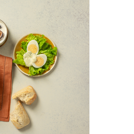
class’croute
 recettes préparées chaque matin, juste à côté, depuis 