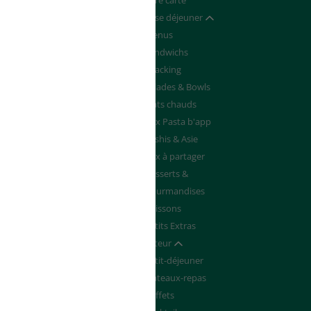
Devenir franchisé
Notre carte
de de Devis
Pause déjeuner
Afficher / masquer
Menus
Sandwichs
Snacking
Salades & Bowls
Plats chauds
Box Pasta b'app
Sushis & Asie
Box à partager
Desserts &
Gourmandises
Boissons
Petits Extras
Traiteur
Afficher / masquer
Petit-déjeuner
Plateaux-repas
Buffets