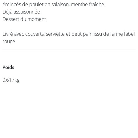
émincés de poulet en salaison, menthe fraîche
émincés de poulet en salaison, menthe fraîche
Déjà assaisonnée
Déjà assaisonnée
Dessert du moment
Dessert du moment
DEVENIR
FRANCHISÉ
Livré avec couverts, serviette et petit pain issu de farine label
Livré avec couverts, serviette et petit pain issu de farine label
rouge
rouge
Poids
Poids
0,617kg
0,617kg