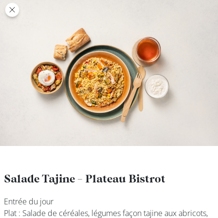
class’croute
class’croute
PAUSE
DÉJEUNER
TRAITEUR
CANTINE
DIGITALE
JEU
Salade Tajine - Plateau Bistrot
Salade Tajine - Plateau Bistrot
Entrée du jour
Entrée du jour
MON
Plat : Salade de céréales, légumes façon tajine aux abricots,
Plat : Salade de céréales, légumes façon tajine aux abricots,
COMPTE