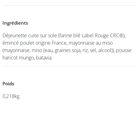
DEVENIR
Ingrédients
Ingrédients
FRANCHISÉ
Déjeunette cuite sur sole (farine blé Label Rouge CRC®),
Déjeunette cuite sur sole (farine blé Label Rouge CRC®),
émincé poulet origine France, mayonnaise au miso
émincé poulet origine France, mayonnaise au miso
(mayonnaise, miso (eau, graines soja, riz, sel, alcool)), pousse
(mayonnaise, miso (eau, graines soja, riz, sel, alcool)), pousse
haricot mungo, batavia.
haricot mungo, batavia.
Poids
Poids
0,218kg
0,218kg