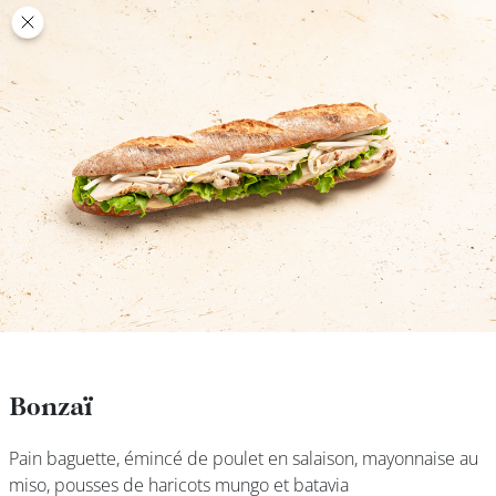
class’croute
class’croute
PAUSE
DÉJEUNER
TRAITEUR
CANTINE
DIGITALE
JEU
Bonzaï
Bonzaï
Pain baguette, émincé de poulet en salaison, mayonnaise au
Pain baguette, émincé de poulet en salaison, mayonnaise au
MON
miso, pousses de haricots mungo et batavia
miso, pousses de haricots mungo et batavia
COMPTE