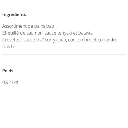
Ingrédients
Ingrédients
DEVENIR
FRANCHISÉ
Assortiment de pains bao
Assortiment de pains bao
Effeuillé de saumon, sauce teriyaki et batavia
Effeuillé de saumon, sauce teriyaki et batavia
Crevettes, sauce thaï curry coco, concombre et coriandre
Crevettes, sauce thaï curry coco, concombre et coriandre
fraîche
fraîche
Poids
Poids
0,921kg
0,921kg