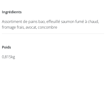
Ingrédients
Ingrédients
DEVENIR
FRANCHISÉ
Assortiment de pains bao, effeuillé saumon fumé à chaud,
Assortiment de pains bao, effeuillé saumon fumé à chaud,
fromage frais, avocat, concombre
fromage frais, avocat, concombre
Poids
Poids
0,815kg
0,815kg