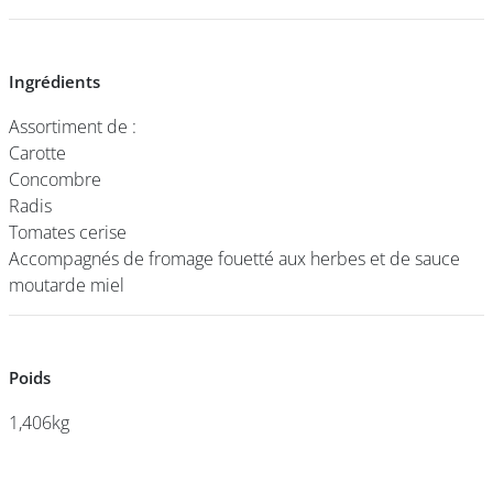
DEVENIR
Ingrédients
Ingrédients
FRANCHISÉ
Assortiment de :
Assortiment de :
Carotte
Carotte
Concombre
Concombre
Radis
Radis
Tomates cerise
Tomates cerise
Accompagnés de fromage fouetté aux herbes et de sauce
Accompagnés de fromage fouetté aux herbes et de sauce
moutarde miel
moutarde miel
Poids
Poids
1,406kg
1,406kg