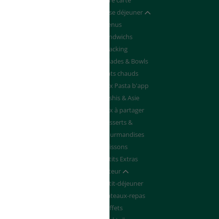
Devenir franchisé
Notre carte
de de Devis
Pause déjeuner
Afficher / masquer
Menus
Sandwichs
Snacking
Salades & Bowls
Plats chauds
Box Pasta b'app
Sushis & Asie
Box à partager
Desserts &
Gourmandises
Boissons
Petits Extras
Traiteur
Afficher / masquer
Petit-déjeuner
Plateaux-repas
Buffets