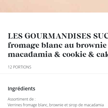
DEVENIR
FRANCHISÉ
LES GOURMANDISES SUCR
LES GOURMANDISES SUCR
fromage blanc au brownie 
fromage blanc au brownie 
macadamia & cookie & ca
macadamia & cookie & ca
12 PORTIONS
12 PORTIONS
Ingrédients
Ingrédients
class’croute
Assortiment de :
Assortiment de :
Verrines fromage blanc, brownie et sirop de macadamia
Verrines fromage blanc, brownie et sirop de macadamia