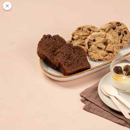
Des
PAUSE
DÉJEUNER
TRAITEUR
CANTINE
DIGITALE
JEU
MON
COMPTE