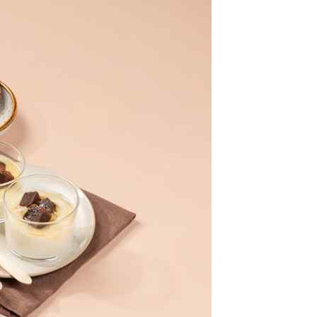
class’croute
 recettes préparées chaque matin, juste à côté, depuis 