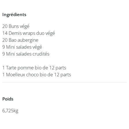
Ingrédients
Ingrédients
DEVENIR
FRANCHISÉ
20 Buns végé
20 Buns végé
14 Demis wraps duo végé
14 Demis wraps duo végé
20 Bao aubergine
20 Bao aubergine
9 Mini salades végé
9 Mini salades végé
9 Mini salades crudités
9 Mini salades crudités
1 Tarte pomme bio de 12 parts
1 Tarte pomme bio de 12 parts
1 Moelleux choco bio de 12 parts
1 Moelleux choco bio de 12 parts
Poids
Poids
6,725kg
6,725kg