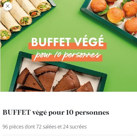
class’croute
class’croute
PAUSE
DÉJEUNER
TRAITEUR
CANTINE
DIGITALE
JEU
BUFFET végé pour 10 personnes
BUFFET végé pour 10 personnes
96 pièces dont 72 salées et 24 sucrées
96 pièces dont 72 salées et 24 sucrées
MON
COMPTE