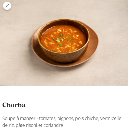
class’croute
class’croute
PAUSE
DÉJEUNER
TRAITEUR
CANTINE
DIGITALE
JEU
Chorba
Chorba
Soupe à manger - tomates, oignons, pois chiche, vermicelle
Soupe à manger - tomates, oignons, pois chiche, vermicelle
MON
de riz, pâte risoni et coriandre
de riz, pâte risoni et coriandre
COMPTE