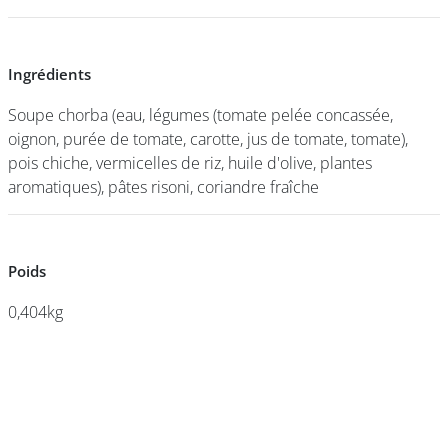
DEVENIR
Ingrédients
Ingrédients
FRANCHISÉ
Soupe chorba (eau, légumes (tomate pelée concassée,
Soupe chorba (eau, légumes (tomate pelée concassée,
oignon, purée de tomate, carotte, jus de tomate, tomate),
oignon, purée de tomate, carotte, jus de tomate, tomate),
pois chiche, vermicelles de riz, huile d'olive, plantes
pois chiche, vermicelles de riz, huile d'olive, plantes
aromatiques), pâtes risoni, coriandre fraîche
aromatiques), pâtes risoni, coriandre fraîche
Poids
Poids
0,404kg
0,404kg