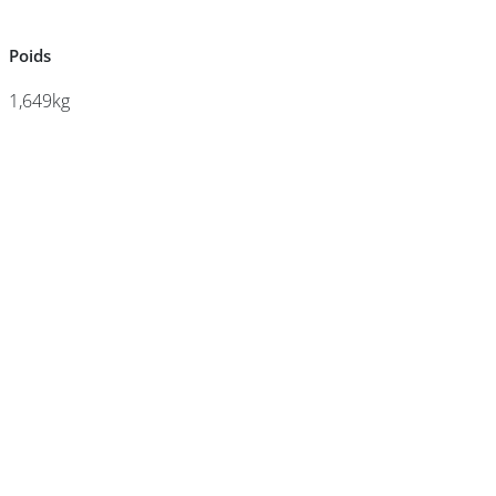
Poids
Poids
DEVENIR
FRANCHISÉ
1,649kg
1,649kg