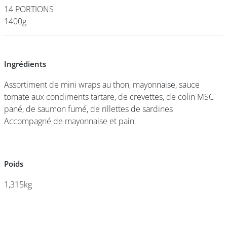
14 PORTIONS
14 PORTIONS
1400g
1400g
DEVENIR
FRANCHISÉ
Ingrédients
Ingrédients
Assortiment de mini wraps au thon, mayonnaise, sauce
Assortiment de mini wraps au thon, mayonnaise, sauce
tomate aux condiments tartare, de crevettes, de colin MSC
tomate aux condiments tartare, de crevettes, de colin MSC
pané, de saumon fumé, de rillettes de sardines
pané, de saumon fumé, de rillettes de sardines
Accompagné de mayonnaise et pain
Accompagné de mayonnaise et pain
Poids
Poids
1,315kg
1,315kg