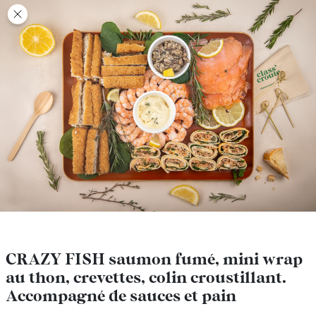
class’croute
class’croute
PAUSE
DÉJEUNER
TRAITEUR
CANTINE
DIGITALE
JEU
CRAZY FISH saumon fumé, mini wrap
CRAZY FISH saumon fumé, mini wrap
au thon, crevettes, colin croustillant.
au thon, crevettes, colin croustillant.
MON
Accompagné de sauces et pain
Accompagné de sauces et pain
COMPTE