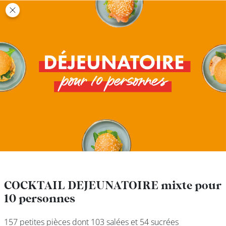
class’croute
class’croute
PAUSE
DÉJEUNER
TRAITEUR
CANTINE
DIGITALE
JEU
COCKTAIL DEJEUNATOIRE mixte pour
COCKTAIL DEJEUNATOIRE mixte pour
10 personnes
10 personnes
MON
COMPTE
157 petites pièces dont 103 salées et 54 sucrées
157 petites pièces dont 103 salées et 54 sucrées