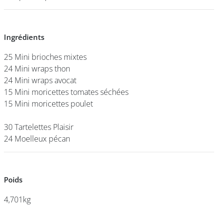
DEVENIR
Ingrédients
Ingrédients
FRANCHISÉ
25 Mini brioches mixtes
25 Mini brioches mixtes
24 Mini wraps thon
24 Mini wraps thon
24 Mini wraps avocat
24 Mini wraps avocat
15 Mini moricettes tomates séchées
15 Mini moricettes tomates séchées
15 Mini moricettes poulet
15 Mini moricettes poulet
30 Tartelettes Plaisir
30 Tartelettes Plaisir
24 Moelleux pécan
24 Moelleux pécan
Poids
Poids
4,701kg
4,701kg