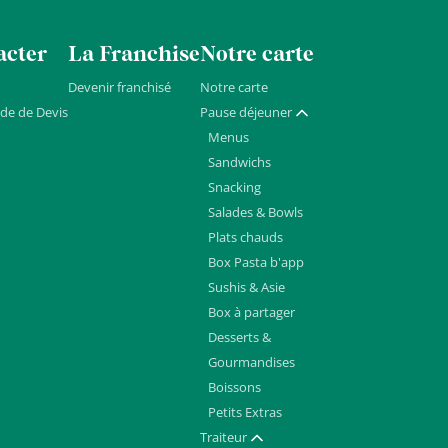
acter
La Franchise
Notre carte
Devenir franchisé
Notre carte
de de Devis
Pause déjeuner
Afficher / masquer
Menus
Sandwichs
Snacking
Salades & Bowls
Plats chauds
Box Pasta b'app
Sushis & Asie
Box à partager
Desserts &
Gourmandises
Boissons
Petits Extras
Traiteur
Afficher / masquer