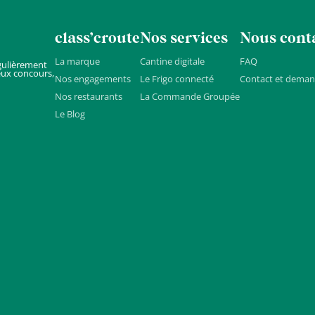
class’croute
Nos services
Nous cont
La marque
Cantine digitale
FAQ
gulièrement
eux concours,
Nos engagements
Le Frigo connecté
Contact et deman
Nos restaurants
La Commande Groupée
Le Blog