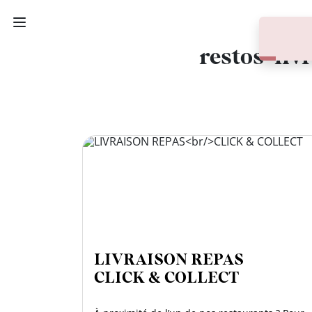
Des
restos-liv
PAUSE
DÉJEUNER
TRAITEUR
CANTINE
DIGITALE
JEU
LIVRAISON REPAS
CLICK & COLLECT
MON
COMPTE