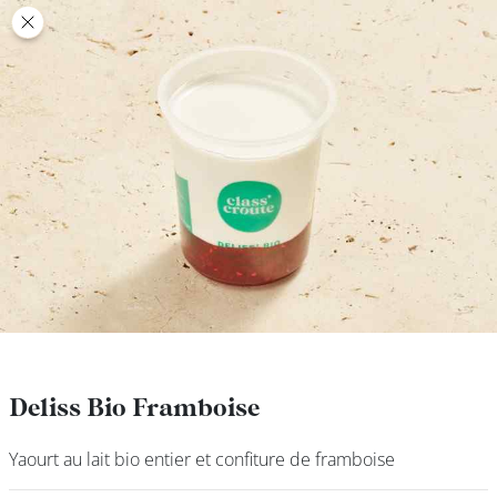
class’croute
class’croute
PAUSE
DÉJEUNER
TRAITEUR
CANTINE
DIGITALE
JEU
Deliss Bio Framboise
Deliss Bio Framboise
Yaourt au lait bio entier et confiture de framboise
Yaourt au lait bio entier et confiture de framboise
MON
COMPTE