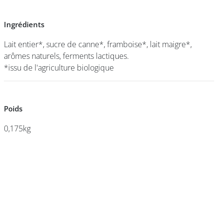
Ingrédients
Ingrédients
DEVENIR
FRANCHISÉ
Lait entier*, sucre de canne*, framboise*, lait maigre*,
Lait entier*, sucre de canne*, framboise*, lait maigre*,
arômes naturels, ferments lactiques.
arômes naturels, ferments lactiques.
*issu de l'agriculture biologique
*issu de l'agriculture biologique
Poids
Poids
0,175kg
0,175kg