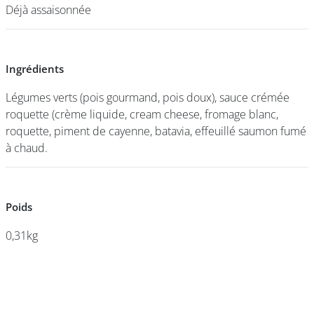
Déjà assaisonnée
Déjà assaisonnée
DEVENIR
FRANCHISÉ
Ingrédients
Ingrédients
Légumes verts (pois gourmand, pois doux), sauce crémée
Légumes verts (pois gourmand, pois doux), sauce crémée
roquette (crème liquide, cream cheese, fromage blanc,
roquette (crème liquide, cream cheese, fromage blanc,
roquette, piment de cayenne, batavia, effeuillé saumon fumé
roquette, piment de cayenne, batavia, effeuillé saumon fumé
à chaud.
à chaud.
Poids
Poids
0,31kg
0,31kg