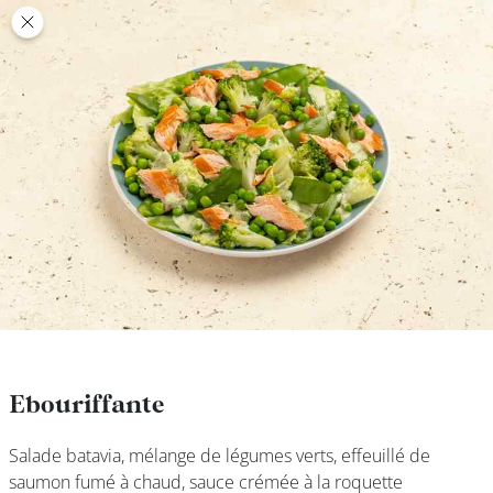
class’croute
class’croute
PAUSE
DÉJEUNER
TRAITEUR
CANTINE
DIGITALE
JEU
Ebouriffante
Ebouriffante
Salade batavia, mélange de légumes verts, effeuillé de
Salade batavia, mélange de légumes verts, effeuillé de
MON
saumon fumé à chaud, sauce crémée à la roquette
saumon fumé à chaud, sauce crémée à la roquette
COMPTE