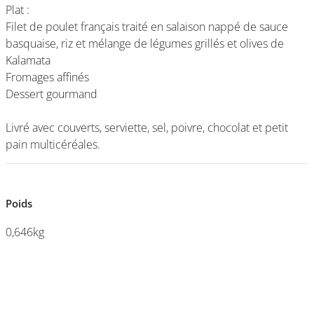
Plat :
Plat :
Filet de poulet français traité en salaison nappé de sauce
Filet de poulet français traité en salaison nappé de sauce
basquaise, riz et mélange de légumes grillés et olives de
basquaise, riz et mélange de légumes grillés et olives de
DEVENIR
Kalamata
Kalamata
FRANCHISÉ
Fromages affinés
Fromages affinés
Dessert gourmand
Dessert gourmand
Livré avec couverts, serviette, sel, poivre, chocolat et petit
Livré avec couverts, serviette, sel, poivre, chocolat et petit
pain multicéréales.
pain multicéréales.
Poids
Poids
0,646kg
0,646kg