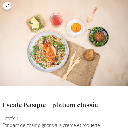
class’croute
class’croute
PAUSE
DÉJEUNER
TRAITEUR
CANTINE
DIGITALE
JEU
Escale Basque - plateau classic
Escale Basque - plateau classic
Entrée :
Entrée :
MON
Fondant de champignons à la crème et roquette
Fondant de champignons à la crème et roquette
COMPTE