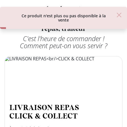
class’croute
class’croute
Ce produit n'est plus ou pas disponible à la
restos-livraison sandwich, plateau
vente
repas, traiteur
C'est l'heure de commander !
PAUSE
Comment peut-on vous servir ?
DÉJEUNER
TRAITEUR
CANTINE
DIGITALE
JEU
LIVRAISON REPAS
CLICK & COLLECT
MON
COMPTE