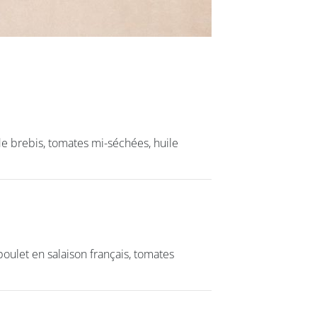
de brebis, tomates mi-séchées, huile
de brebis, tomates mi-séchées, huile
oulet en salaison français, tomates
oulet en salaison français, tomates
class’croute
Nos services
Nous cont