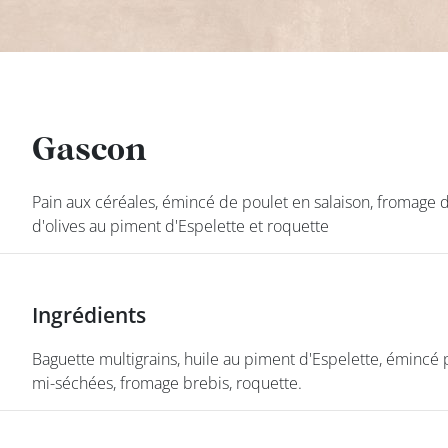
DEVENIR
FRANCHISÉ
Gascon
Gascon
Pain aux céréales, émincé de poulet en salaison, fromage 
Pain aux céréales, émincé de poulet en salaison, fromage 
d'olives au piment d'Espelette et roquette
d'olives au piment d'Espelette et roquette
Ingrédients
Ingrédients
Baguette multigrains, huile au piment d'Espelette, émincé p
Baguette multigrains, huile au piment d'Espelette, émincé p
mi-séchées, fromage brebis, roquette.
mi-séchées, fromage brebis, roquette.
class’croute