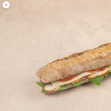
Des
PAUSE
DÉJEUNER
TRAITEUR
CANTINE
DIGITALE
JEU
MON
COMPTE