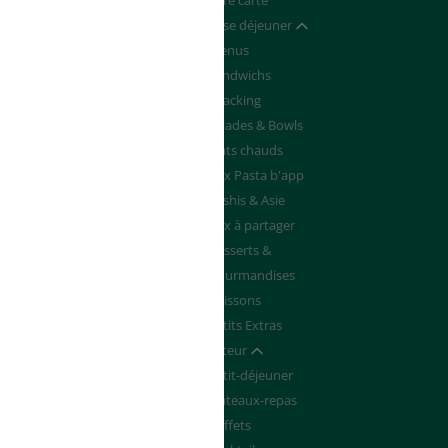
Devenir franchisé
Notre carte
de de Devis
Pause déjeuner
Afficher / masquer
Menus
Sandwichs
Snacking
Salades & Bowls
Plats chauds
Box Pasta b'app
Sushis & Asie
Box à partager
Desserts &
Gourmandises
Boissons
Petits Extras
Traiteur
Afficher / masquer
Petit-déjeuner
Plateaux-repas
Buffets