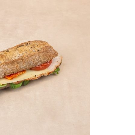
class’croute
 recettes préparées chaque matin, juste à côté, depuis 