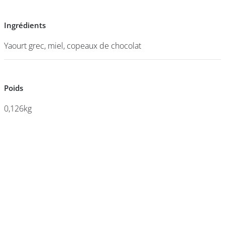
Ingrédients
Ingrédients
DEVENIR
FRANCHISÉ
Yaourt grec, miel, copeaux de chocolat
Yaourt grec, miel, copeaux de chocolat
Poids
Poids
0,126kg
0,126kg