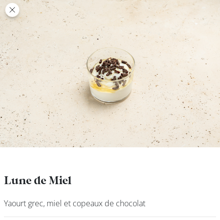
class’croute
class’croute
PAUSE
DÉJEUNER
TRAITEUR
CANTINE
DIGITALE
JEU
Lune de Miel
Lune de Miel
Yaourt grec, miel et copeaux de chocolat
Yaourt grec, miel et copeaux de chocolat
MON
COMPTE