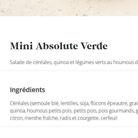
DEVENIR
FRANCHISÉ
Mini Absolute Verde
Mini Absolute Verde
Salade de céréales, quinoa et légumes verts au houmous de 
Salade de céréales, quinoa et légumes verts au houmous de 
Ingrédients
Ingrédients
Céréales (semoule blé, lentilles, soja, flocons épeautre, grain
Céréales (semoule blé, lentilles, soja, flocons épeautre, grain
quinoa, houmous petits pois, petits pois, pois gourmands, gr
quinoa, houmous petits pois, petits pois, pois gourmands, gr
citron, menthe fraîche, radis et courgette, cerfeuil
citron, menthe fraîche, radis et courgette, cerfeuil
class’croute