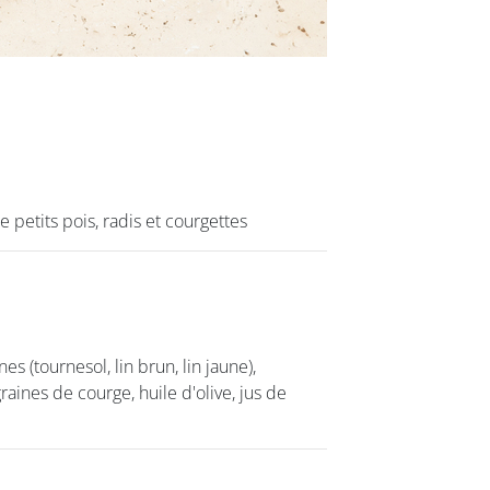
petits pois, radis et courgettes
petits pois, radis et courgettes
es (tournesol, lin brun, lin jaune),
es (tournesol, lin brun, lin jaune),
aines de courge, huile d'olive, jus de
aines de courge, huile d'olive, jus de
class’croute
Nos services
Nous cont