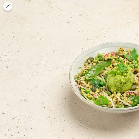
Des
PAUSE
DÉJEUNER
TRAITEUR
CANTINE
DIGITALE
JEU
MON
COMPTE