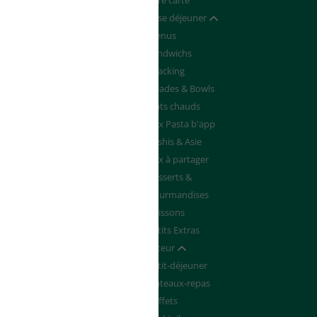
Devenir franchisé
Notre carte
de de Devis
Pause déjeuner
Afficher / masquer
Menus
Sandwichs
Snacking
Salades & Bowls
Plats chauds
Box Pasta b'app
Sushis & Asie
Box à partager
Desserts &
Gourmandises
Boissons
Petits Extras
Traiteur
Afficher / masquer
Petit-déjeuner
Plateaux-repas
Buffets