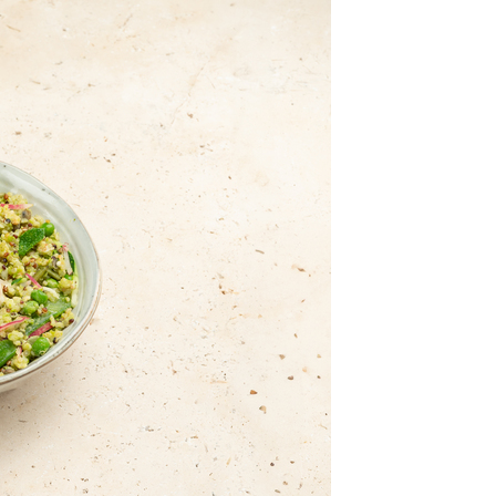
class’croute
 recettes préparées chaque matin, juste à côté, depuis 